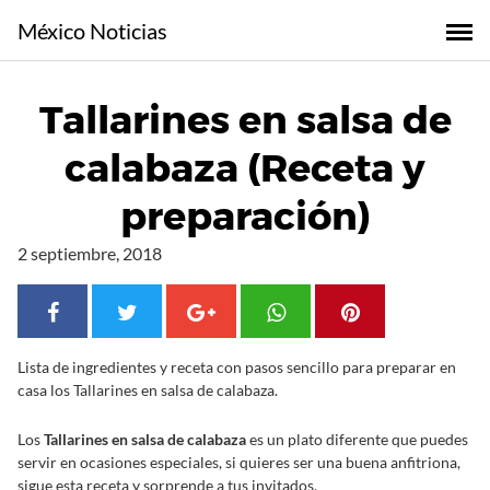
S
México Noticias
a
l
t
Tallarines en salsa de
a
r
calabaza (Receta y
a
l
preparación)
c
o
2 septiembre, 2018
n
t
e
n
Lista de ingredientes y receta con pasos sencillo para preparar en
i
casa los Tallarines en salsa de calabaza.
d
o
Los
Tallarines en salsa de calabaza
es un plato diferente que puedes
servir en ocasiones especiales, si quieres ser una buena anfitriona,
sigue esta receta y sorprende a tus invitados.