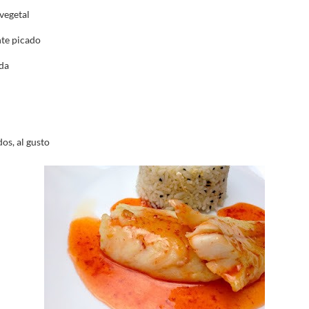
vegetal
nte picado
ada
os, al gusto