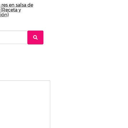
 res en salsa de
(Receta y
ión)