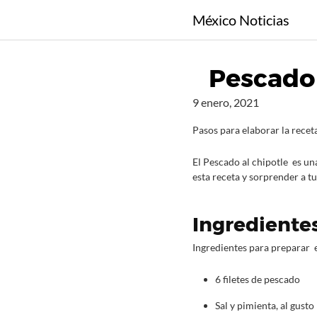
S
México Noticias
a
l
t
Pescado 
a
r
9 enero, 2021
a
l
Pasos para elaborar la receta
c
o
El Pescado al chipotle es un
esta receta y sorprender a tu
n
t
e
Ingredientes
n
i
Ingredientes para preparar e
d
o
6 filetes de pescado
Sal y pimienta, al gusto