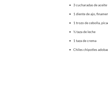
3 cucharadas de aceite 
1 diente de ajo, finame
1 trozo de cebolla, pic
½ taza de leche
1 taza de crema
Chiles chipotles adobad