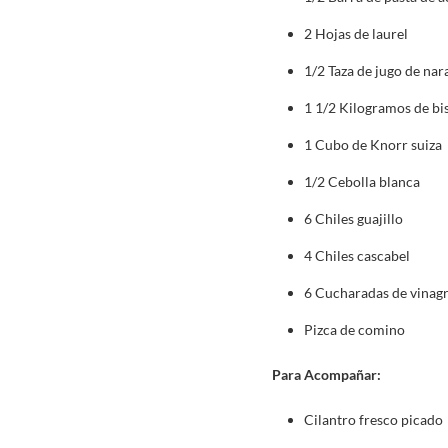
2 Hojas de laurel
1/2 Taza de jugo de nar
1 1/2 Kilogramos de bi
1 Cubo de Knorr suiza
1/2 Cebolla blanca
6 Chiles guajillo
4 Chiles cascabel
6 Cucharadas de vinag
Pizca de comino
Para Acompañar:
Cilantro fresco picado