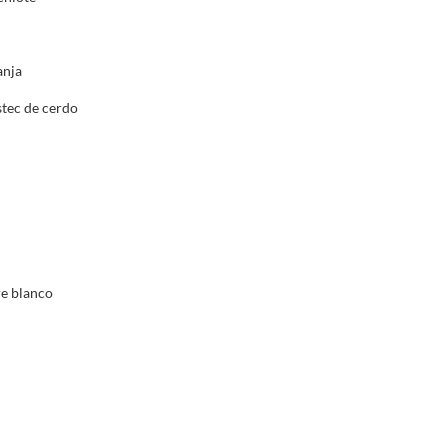
anja
stec de cerdo
re blanco