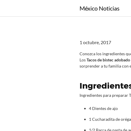
S
México Noticias
a
l
t
a
r
1 octubre, 2017
a
l
Conozca los ingredientes que
c
Los
Tacos de bistec adobado
sorprender a tu familia con 
o
n
t
Ingredientes
e
n
Ingredientes para preparar 
i
d
4 Dientes de ajo
o
1 Cucharadita de orég
1/2 Barra de pasta de a