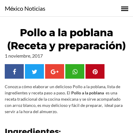
S
México Noticias
a
l
t
Pollo a la poblana
a
r
(Receta y preparación)
a
l
1 noviembre, 2017
c
o
n
t
Conozca cómo elaborar un delicioso Pollo a la poblana, lista de
e
ingredientes y receta paso a paso. El
Pollo a la poblana
es una
n
receta tradicional de la cocina mexicana y se sirve acompañado
i
con arroz blanco, es muy delicioso y fácil de preparar, ideal para
d
servir a la hora del almuerzo.
o
Ingredientes: