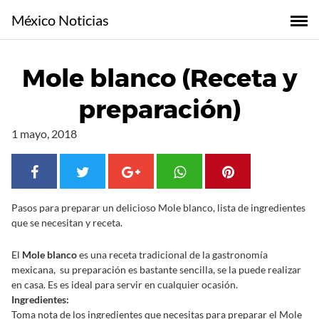
S
México Noticias
a
l
t
Mole blanco (Receta y
a
r
preparación)
a
l
1 mayo, 2018
c
o
n
t
Pasos para preparar un delicioso Mole blanco, lista de ingredientes
e
que se necesitan y receta.
n
i
El
Mole blanco
es una receta tradicional de la gastronomía
d
mexicana, su preparación es bastante sencilla, se la puede realizar
o
en casa. Es es ideal para servir en cualquier ocasión.
Ingredientes:
Toma nota de los ingredientes que necesitas para preparar el Mole