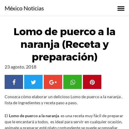
S
México Noticias
a
l
t
Lomo de puerco a la
a
r
naranja (Receta y
a
l
preparación)
c
o
23 agosto, 2018
n
t
e
n
Conozca cómo elaborar un delicioso Lomo de puerco a la naranja ,
i
lista de ingredientes y receta paso a paso.
d
o
El
Lomo de puerco a la naranja
es una receta muy fácil de preparar
que le encantará a todos, es ideal para servir en cualquier ocasión,
anímate a preparar esté plato contundente se puede acompañar