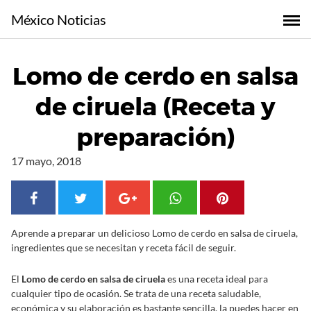
S
México Noticias
a
l
t
Lomo de cerdo en salsa
a
r
de ciruela (Receta y
a
l
preparación)
c
o
17 mayo, 2018
n
t
e
n
Aprende a preparar un delicioso Lomo de cerdo en salsa de ciruela,
i
ingredientes que se necesitan y receta fácil de seguir.
d
o
El
Lomo de cerdo en salsa de ciruela
es una receta ideal para
cualquier tipo de ocasión. Se trata de una receta saludable,
económica y su elaboración es bastante sencilla, la puedes hacer en