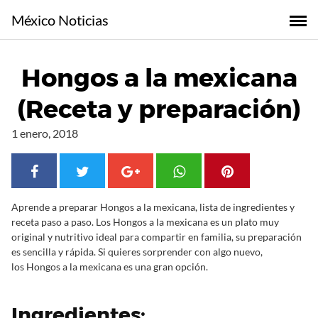
S
México Noticias
a
l
t
Hongos a la mexicana
a
r
(Receta y preparación)
a
l
1 enero, 2018
c
o
n
t
Aprende a preparar Hongos a la mexicana, lista de ingredientes y
e
receta paso a paso. Los Hongos a la mexicana es un plato muy
n
original y nutritivo ideal para compartir en familia, su preparación
i
es sencilla y rápida. Si quieres sorprender con algo nuevo,
d
los Hongos a la mexicana es una gran opción.
o
Ingredientes: