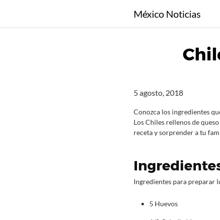
S
México Noticias
a
l
t
Chil
a
r
a
l
5 agosto, 2018
c
o
Conozca los ingredientes que
Los Chiles rellenos de queso 
n
receta y sorprender a tu fam
t
e
n
Ingredientes
i
Ingredientes para preparar l
d
o
5 Huevos