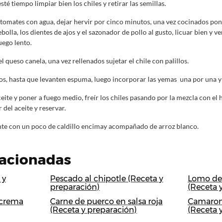
té tiempo limpiar bien los chiles y retirar las semillas.
 tomates con agua, dejar hervir por cinco minutos, una vez cocinados pon
olla, los dientes de ajos y el sazonador de pollo al gusto, licuar bien y ver
uego lento.
el queso canela, una vez rellenados sujetar el chile con palillos.
vos, hasta que levanten espuma, luego incorporar las yemas una por una y 
eite y poner a fuego medio, freír los chiles pasando por la mezcla con el h
r del aceite y reservar.
te con un poco de caldillo encimay acompañado de arroz blanco.
lacionadas
 y
Pescado al chipotle (Receta y
Lomo de 
preparación)
(Receta 
 crema
Carne de puerco en salsa roja
Camaron
(Receta y preparación)
(Receta 