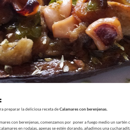
:
ra preparar la deliciosa receta de
Calamares con berenjenas.
mares con berenjenas, comenzamos por poner a fuego medio un sartén c
s calamares en rodajas, apenas se estén dorando, añadimos una cucharadita