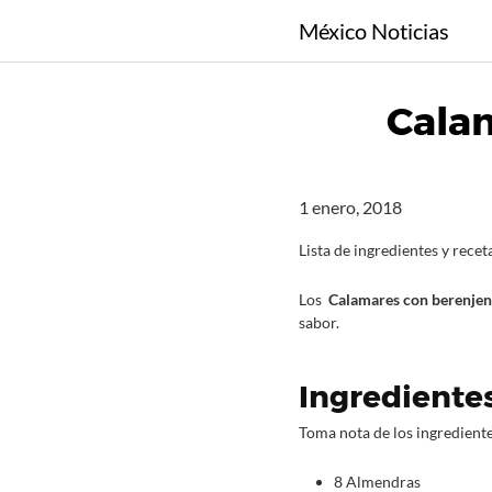
S
México Noticias
a
l
t
Calam
a
r
a
l
1 enero, 2018
c
o
Lista de ingredientes y rece
n
Los
Calamares con berenjen
t
sabor.
e
n
i
Ingredientes
d
Toma nota de los ingredient
o
8 Almendras