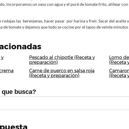
olido, incorporamos un vaso con agua y el puré de tomate frito, aliñear con
rodajas las berenjenas, hacer pasar por harina y freír. Sacar del aceite y
lsa de tomate y dejamos que todo se cocine por el lapso de veinte minutos 
lacionadas
 y
Pescado al chipotle (Receta y
Lomo de 
preparación)
(Receta 
 crema
Carne de puerco en salsa roja
Camaron
(Receta y preparación)
(Receta 
o que busca?
spuesta