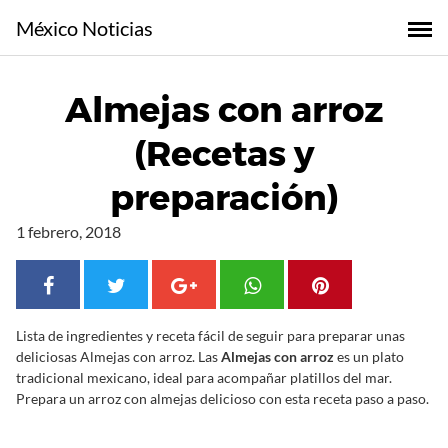
S
México Noticias
a
l
t
Almejas con arroz
a
r
(Recetas y
a
l
preparación)
c
o
1 febrero, 2018
n
t
e
n
Lista de ingredientes y receta fácil de seguir para preparar unas
i
deliciosas Almejas con arroz. Las
Almejas con arroz
es un plato
d
tradicional mexicano, ideal para acompañar platillos del mar.
o
Prepara un arroz con almejas delicioso con esta receta paso a paso.