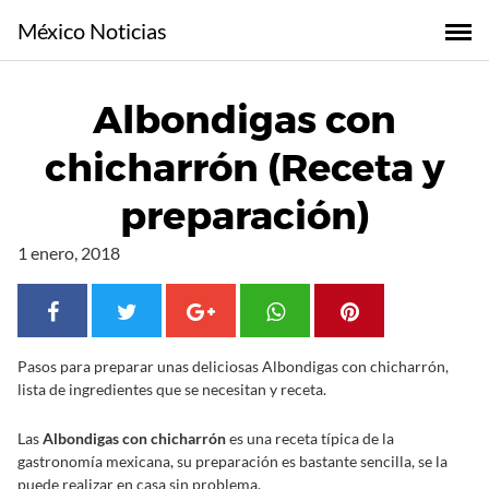
S
México Noticias
a
l
t
Albondigas con
a
r
chicharrón (Receta y
a
l
preparación)
c
o
1 enero, 2018
n
t
e
n
Pasos para preparar unas deliciosas Albondigas con chicharrón,
i
lista de ingredientes que se necesitan y receta.
d
o
Las
Albondigas con chicharrón
es una receta típica de la
gastronomía mexicana, su preparación es bastante sencilla, se la
puede realizar en casa sin problema.