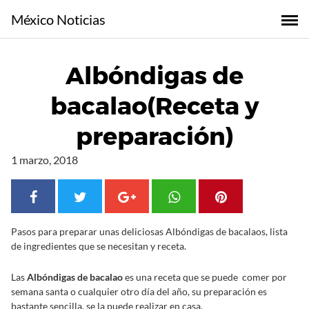
S
México Noticias
a
l
t
Albóndigas de
a
r
bacalao(Receta y
a
l
preparación)
c
o
1 marzo, 2018
n
t
e
n
Pasos para preparar unas deliciosas Albóndigas de bacalaos, lista
i
de ingredientes que se necesitan y receta.
d
o
Las
Albóndigas de bacalao
es una receta que se puede comer por
semana santa o cualquier otro día del año, su preparación es
bastante sencilla, se la puede realizar en casa.