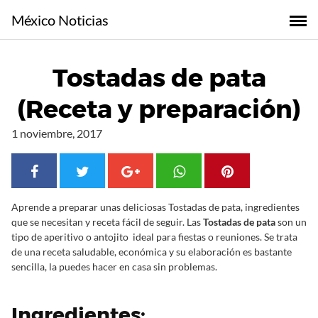
S
México Noticias
a
l
t
Tostadas de pata
a
r
(Receta y preparación)
a
l
1 noviembre, 2017
c
o
n
t
Aprende a preparar unas deliciosas Tostadas de pata, ingredientes
e
que se necesitan y receta fácil de seguir. Las
Tostadas de pata
son un
n
tipo de aperitivo o antojito ideal para fiestas o reuniones. Se trata
i
de una receta saludable, económica y su elaboración es bastante
d
sencilla, la puedes hacer en casa sin problemas.
o
Ingredientes: