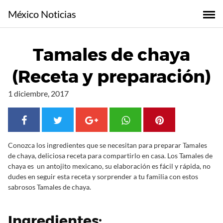
S
México Noticias
a
l
t
Tamales de chaya
a
r
(Receta y preparación)
a
l
1 diciembre, 2017
c
o
n
t
Conozca los ingredientes que se necesitan para preparar Tamales
e
de chaya, deliciosa receta para compartirlo en casa. Los Tamales de
n
chaya es un antojito mexicano, su elaboración es fácil y rápida, no
i
dudes en seguir esta receta y sorprender a tu familia con estos
d
sabrosos Tamales de chaya.
o
Ingredientes: