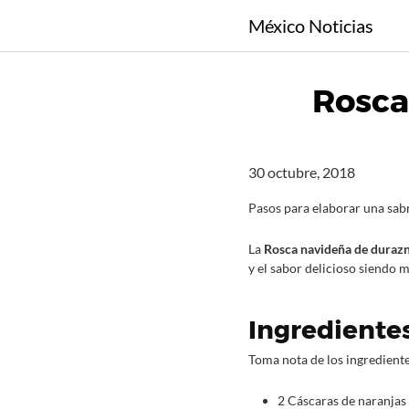
S
México Noticias
a
l
t
Rosca
a
r
a
l
30 octubre, 2018
c
o
Pasos para elaborar una sabr
n
La
Rosca navideña de duraz
t
y el sabor delicioso siendo 
e
n
i
Ingredientes
d
Toma nota de los ingredient
o
2 Cáscaras de naranjas 