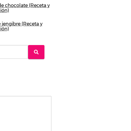
e chocolate (Receta y
ión)
 jengibre (Receta y
ión)