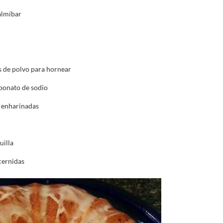
almíbar
 de polvo para hornear
bonato de sodio
 enharinadas
illa
cernidas