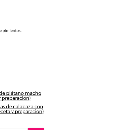
de pimientos.
 de plátano macho
y preparación)
as de calabaza con
eceta y preparación)