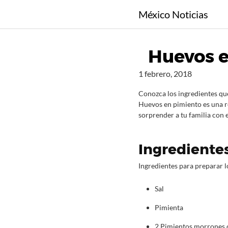
S
México Noticias
a
l
t
Huevos e
a
r
1 febrero, 2018
a
l
Conozca los ingredientes qu
c
Huevos en pimiento es una re
sorprender a tu familia con
o
n
t
Ingredientes
e
n
Ingredientes para preparar 
i
d
Sal
o
Pimienta
2 Pimientos morrones 