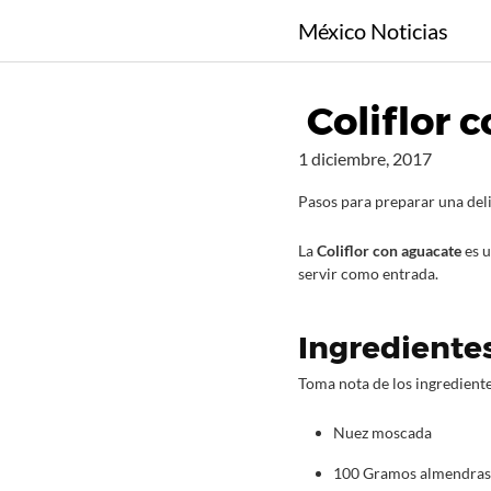
S
México Noticias
a
l
t
Coliflor 
a
r
1 diciembre, 2017
a
l
Pasos para preparar una delic
c
o
La
Coliflor con aguacate
es u
servir como entrada.
n
t
e
Ingredientes
n
i
Toma nota de los ingrediente
d
o
Nuez moscada
100 Gramos almendras