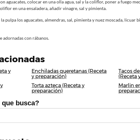
on aguacates, colocar en una olla agua, sal y la coliflor, poner a fuego med
coliflor en una ensaladera, añadir vinagre, sal y pimienta.
la pulpa los aguacates, almendras, sal, pimienta y nuez moscada, licuar bie
e adornadas con rábanos.
lacionadas
eta y
Enchiladas queretanas (Receta
Tacos de
y preparación)
(Receta 
 y
Torta azteca (Receta y
Marlin e
preparación)
preparac
o que busca?