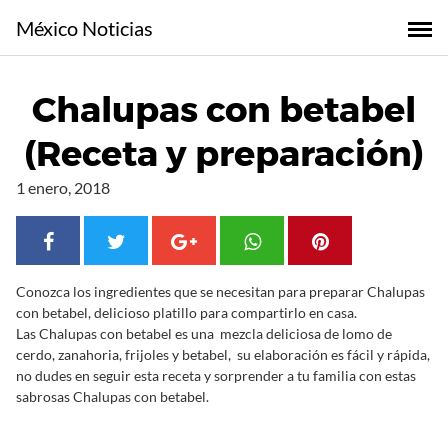
S
México Noticias
a
l
t
Chalupas con betabel
a
r
(Receta y preparación)
a
l
1 enero, 2018
c
o
n
t
Conozca los ingredientes que se necesitan para preparar Chalupas
e
con betabel, delicioso platillo para compartirlo en casa.
n
Las Chalupas con betabel es una mezcla deliciosa de lomo de
i
cerdo, zanahoria, frijoles y betabel, su elaboración es fácil y rápida,
d
no dudes en seguir esta receta y sorprender a tu familia con estas
o
sabrosas Chalupas con betabel.