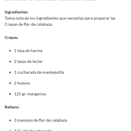
Ingredientes:
Toma nota de los ingredientes que necesitas para preparar las
Crepas de flor de calabaza.
Crepas:
1 taza de harina
2 tazas de leche
1 cucharada de mantequilla
2 huevos
125 gr. margarina
Relleno:
3 manojos de flor de calabaza
1/2 cebolla rebanada