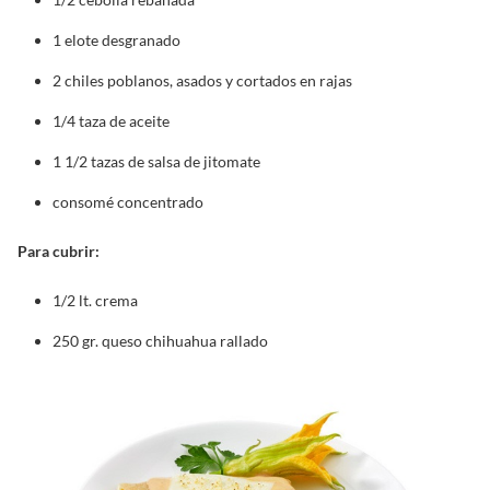
1 elote desgranado
2 chiles poblanos, asados y cortados en rajas
1/4 taza de aceite
1 1/2 tazas de salsa de jitomate
consomé concentrado
Para cubrir:
1/2 lt. crema
250 gr. queso chihuahua rallado