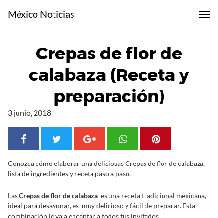
S
México Noticias
a
l
t
Crepas de flor de
a
r
calabaza (Receta y
a
l
preparación)
c
o
3 junio, 2018
n
t
e
n
Conozca cómo elaborar una deliciosas Crepas de flor de calabaza,
i
lista de ingredientes y receta paso a paso.
d
o
Las
Crepas de flor de calabaza
es una receta tradicional mexicana,
ideal para desayunar, es muy delicioso y fácil de preparar. Esta
combinación le va a encantar a todos tus invitados.