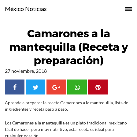
S
México Noticias
a
l
t
Camarones a la
a
r
mantequilla (Receta y
a
l
preparación)
c
o
27 noviembre, 2018
n
t
e
n
Aprende a preparar la receta Camarones a la mantequilla, lista de
i
ingredientes y receta paso a paso.
d
o
Los
Camarones a la mantequilla
es un plato tradicional mexicano
fácil de hacer pero muy nutritivo, esta receta es ideal para
cualquier ocasión.