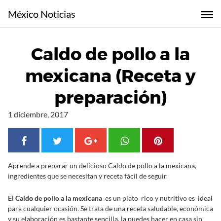
S
México Noticias
a
l
t
Caldo de pollo a la
a
r
mexicana (Receta y
a
l
preparación)
c
o
1 diciembre, 2017
n
t
e
n
Aprende a preparar un delicioso Caldo de pollo a la mexicana,
i
ingredientes que se necesitan y receta fácil de seguir.
d
o
El
Caldo de pollo a la mexicana
es un plato rico y nutritivo es ideal
para cualquier ocasión. Se trata de una receta saludable, económica
y su elaboración es bastante sencilla, la puedes hacer en casa sin