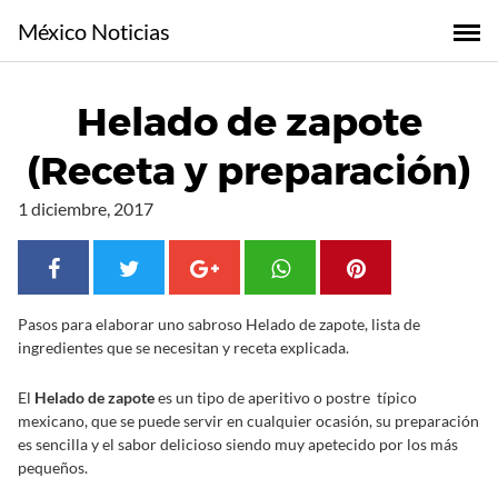
S
México Noticias
a
l
t
Helado de zapote
a
r
(Receta y preparación)
a
l
1 diciembre, 2017
c
o
n
t
Pasos para elaborar uno sabroso Helado de zapote, lista de
e
ingredientes que se necesitan y receta explicada.
n
i
El
Helado de zapote
es un tipo de aperitivo o postre típico
d
mexicano, que se puede servir en cualquier ocasión, su preparación
o
es sencilla y el sabor delicioso siendo muy apetecido por los más
pequeños.