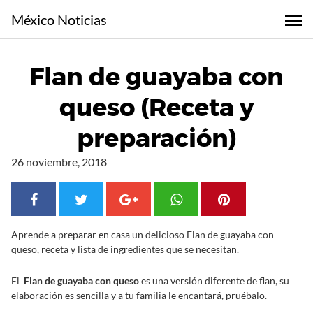
S
México Noticias
a
l
t
Flan de guayaba con
a
r
queso (Receta y
a
l
preparación)
c
o
26 noviembre, 2018
n
t
e
n
Aprende a preparar en casa un delicioso Flan de guayaba con
i
queso, receta y lista de ingredientes que se necesitan.
d
o
El
Flan de guayaba con queso
es una versión diferente de flan, su
elaboración es sencilla y a tu familia le encantará, pruébalo.