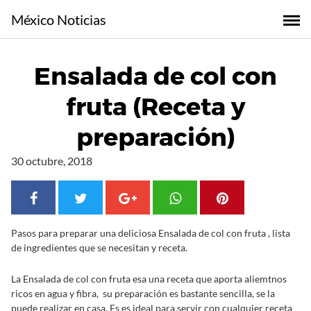
S
México Noticias
a
l
t
Ensalada de col con
a
r
fruta (Receta y
a
l
preparación)
c
o
30 octubre, 2018
n
t
e
n
Pasos para preparar una deliciosa Ensalada de col con fruta , lista
i
de ingredientes que se necesitan y receta.
d
o
La Ensalada de col con fruta esa una receta que aporta aliemtnos
ricos en agua y fibra, su preparación es bastante sencilla, se la
puede realizar en casa. Es es ideal para servir con cualquier receta