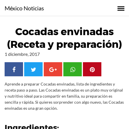
S
México Noticias
a
l
t
Cocadas envinadas
a
r
(Receta y preparación)
a
l
1 diciembre, 2017
c
o
n
t
Aprende a preparar Cocadas envinadas, lista de ingredientes y
e
receta paso a paso. Las Cocadas envinadas es un plato muy original
n
y nutritivo ideal para compartir en familia, su preparación es
i
sencilla y rápida. Si quieres sorprender con algo nuevo, las Cocadas
d
envinadas es una gran opción.
o
Ingredientes: