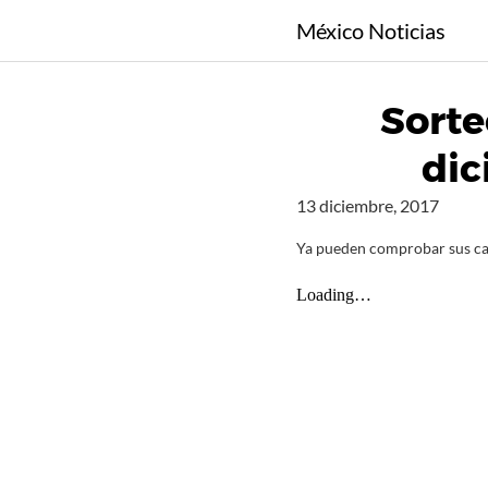
S
México Noticias
a
l
t
Sorte
a
r
dic
a
l
13 diciembre, 2017
c
o
Ya pueden comprobar sus ca
n
t
e
n
i
d
o