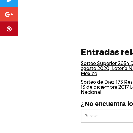
Entradas re
Sorteo Superior 2654 (
agosto 2020) Lotería N
México
Sorteo de Diez 173 Res
13 de diciembre 2017 L
Nacional
¿No encuentra l