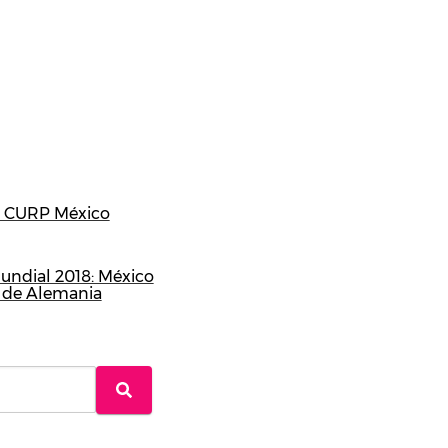
a CURP México
undial 2018: México
al de Alemania