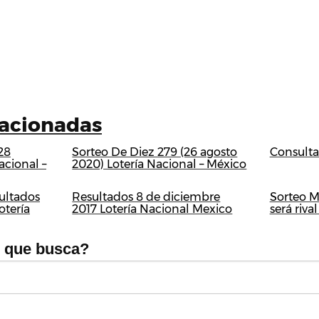
lacionadas
28
Sorteo De Diez 279 (26 agosto
Consult
acional –
2020) Lotería Nacional – México
ultados
Resultados 8 de diciembre
Sorteo M
otería
2017 Lotería Nacional Mexico
será riv
o que busca?