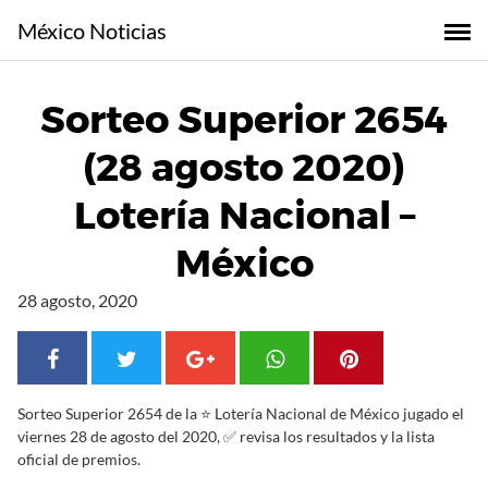
S
México Noticias
a
l
t
Sorteo Superior 2654
a
r
(28 agosto 2020)
a
l
Lotería Nacional –
c
o
México
n
t
28 agosto, 2020
e
n
i
d
Sorteo Superior 2654 de la ⭐ Lotería Nacional de México jugado el
o
viernes 28 de agosto del 2020, ✅ revisa los resultados y la lista
oficial de premios.