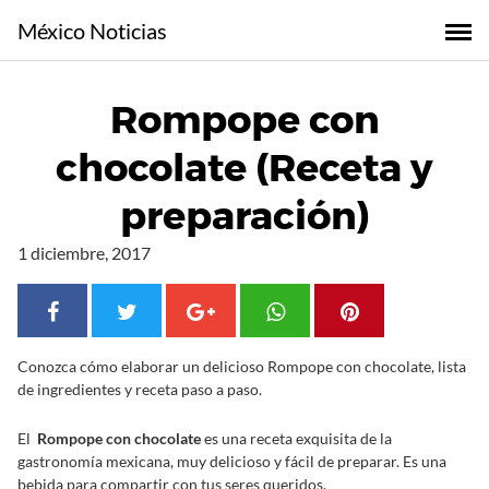
S
México Noticias
a
l
t
Rompope con
a
r
chocolate (Receta y
a
l
preparación)
c
o
1 diciembre, 2017
n
t
e
n
Conozca cómo elaborar un delicioso Rompope con chocolate, lista
i
de ingredientes y receta paso a paso.
d
o
El
Rompope con chocolate
es una receta exquisita de la
gastronomía mexicana, muy delicioso y fácil de preparar. Es una
bebida para compartir con tus seres queridos.