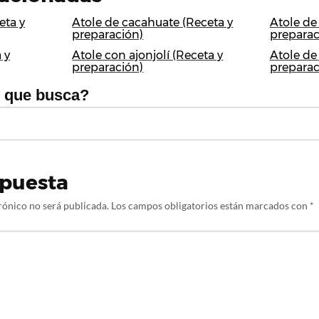
eta y
Atole de cacahuate (Receta y
Atole de
preparación)
preparac
 y
Atole con ajonjolí (Receta y
Atole de
preparación)
preparac
o que busca?
spuesta
rónico no será publicada.
Los campos obligatorios están marcados con
*