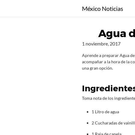
S
México Noticias
a
l
t
Agua d
a
r
1 noviembre, 2017
a
l
Aprende a preparar Agua de c
c
acompañar a la hora de la co
una gran opción.
o
n
t
Ingredientes
e
n
Toma nota de los ingrediente
i
d
1 Litro de agua
o
2 Cucharadas de vainill
1 Raja de canela