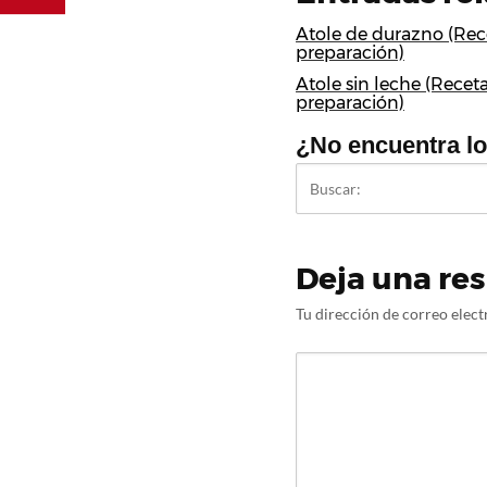
Atole de durazno (Rec
preparación)
Atole sin leche (Receta
preparación)
¿No encuentra l
Deja una re
Tu dirección de correo elect