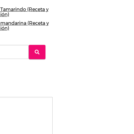
 Tamarindo (Receta y
ión)
 mandarina (Receta y
ión)