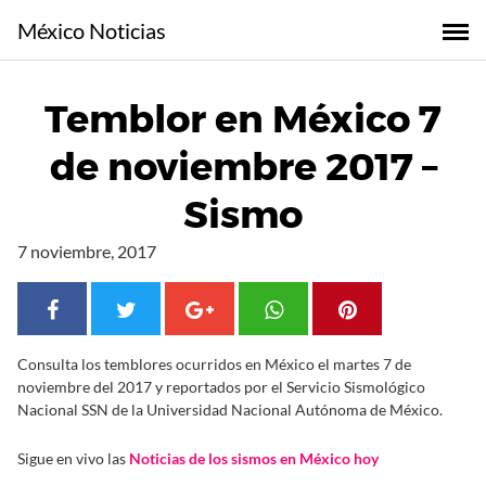
S
México Noticias
a
l
t
Temblor en México 7
a
r
de noviembre 2017 –
a
l
Sismo
c
o
7 noviembre, 2017
n
t
e
n
Consulta los temblores ocurridos en México el martes 7 de
i
noviembre del 2017 y reportados por el Servicio Sismológico
d
Nacional SSN de la Universidad Nacional Autónoma de México.
o
Sigue en vivo las
Noticias de los sismos en México hoy