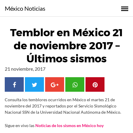
S
México Noticias
a
l
t
Temblor en México 21
a
r
de noviembre 2017 –
a
l
Últimos sismos
c
o
21 noviembre, 2017
n
t
e
n
Consulta los temblores ocurridos en México el martes 21 de
i
noviembre del 2017 y reportados por el Servicio Sismológico
d
Nacional SSN de la Universidad Nacional Autónoma de México.
o
Sigue en vivo las
Noticias de los sismos en México hoy