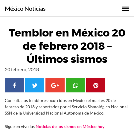
S
México Noticias
a
l
t
Temblor en México 20
a
r
de febrero 2018 –
a
l
Últimos sismos
c
o
20 febrero, 2018
n
t
e
n
Consulta los temblores ocurridos en México el martes 20 de
i
febrero de 2018 y reportados por el Servicio Sismológico Nacional
d
SSN de la Universidad Nacional Autónoma de México.
o
Sigue en vivo las
Noticias de los sismos en México hoy