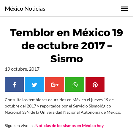
S
México Noticias
a
l
t
Temblor en México 19
a
r
de octubre 2017 –
a
l
Sismo
c
o
19 octubre, 2017
n
t
e
n
Consulta los temblores ocurridos en México el jueves 19 de
i
octubre del 2017 y reportados por el Servicio Sismológico
d
Nacional SSN de la Universidad Nacional Autónoma de México.
o
Sigue en vivo las
Noticias de los sismos en México hoy