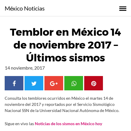
S
México Noticias
a
l
t
Temblor en México 14
a
r
de noviembre 2017 –
a
l
Últimos sismos
c
o
14 noviembre, 2017
n
t
e
n
Consulta los temblores ocurridos en México el martes 14 de
i
noviembre del 2017 y reportados por el Servicio Sismológico
d
Nacional SSN de la Universidad Nacional Autónoma de México.
o
Sigue en vivo las
Noticias de los sismos en México hoy