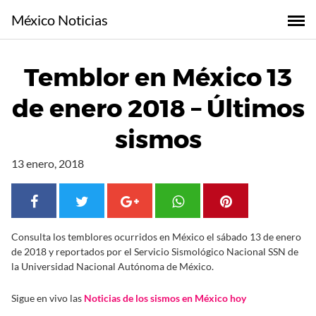
S
México Noticias
a
l
t
Temblor en México 13
a
r
de enero 2018 – Últimos
a
l
sismos
c
o
13 enero, 2018
n
t
e
n
Consulta los temblores ocurridos en México el sábado 13 de enero
i
de 2018 y reportados por el Servicio Sismológico Nacional SSN de
d
la Universidad Nacional Autónoma de México.
o
Sigue en vivo las
Noticias de los sismos en México hoy