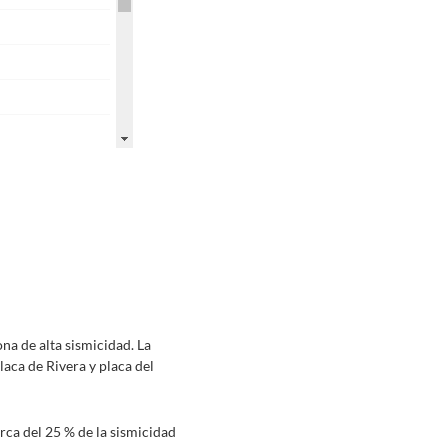
na de alta sismicidad. La
laca de Rivera y placa del
rca del 25 % de la sismicidad