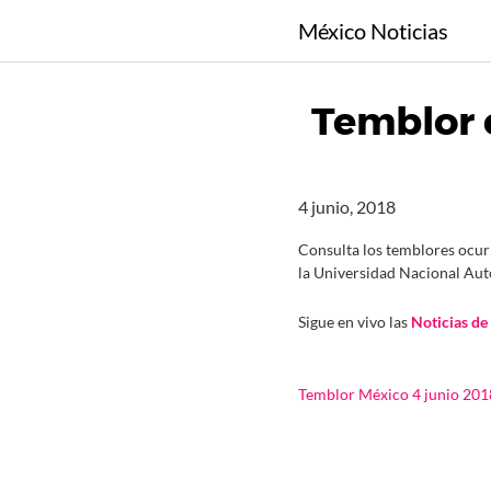
S
México Noticias
a
l
t
Temblor e
a
r
a
l
4 junio, 2018
c
o
Consulta los temblores ocurr
la Universidad Nacional Au
n
t
Sigue en vivo las
Noticias de
e
n
i
Temblor México 4 junio 201
d
o