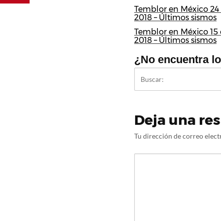
Temblor en México 24 
2018 – Últimos sismos
Temblor en México 15 d
2018 – Últimos sismos
¿No encuentra l
Deja una re
Tu dirección de correo elect