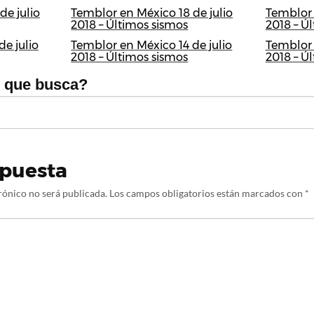
de julio
Temblor en México 18 de julio
Temblor 
2018 – Últimos sismos
2018 – Ú
e julio
Temblor en México 14 de julio
Temblor 
2018 – Últimos sismos
2018 – Ú
o que busca?
spuesta
rónico no será publicada.
Los campos obligatorios están marcados con
*