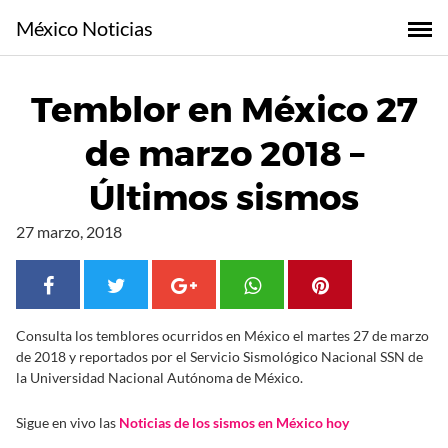
S
México Noticias
a
l
t
Temblor en México 27
a
r
de marzo 2018 –
a
l
Últimos sismos
c
o
27 marzo, 2018
n
t
e
n
Consulta los temblores ocurridos en México el martes 27 de marzo
i
de 2018 y reportados por el Servicio Sismológico Nacional SSN de
d
la Universidad Nacional Autónoma de México.
o
Sigue en vivo las
Noticias de los sismos en México hoy