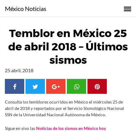
S
México Noticias
a
l
t
Temblor en México 25
a
r
de abril 2018 – Últimos
a
l
sismos
c
o
25 abril, 2018
n
t
e
n
Consulta los temblores ocurridos en México el miércoles 25 de
i
abril de 2018 y reportados por el Servicio Sismológico Nacional
d
SSN de la Universidad Nacional Autónoma de México.
o
Sigue en vivo las
Noticias de los sismos en México hoy