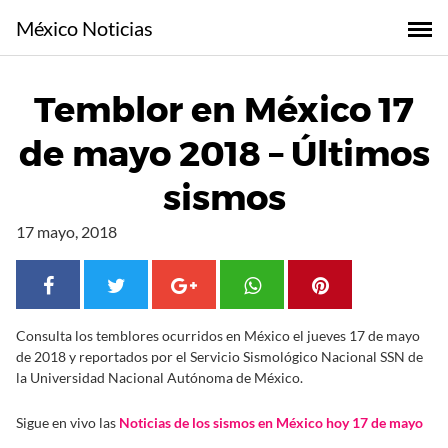
S
México Noticias
a
l
t
Temblor en México 17
a
r
de mayo 2018 – Últimos
a
l
sismos
c
o
17 mayo, 2018
n
t
e
n
Consulta los temblores ocurridos en México el jueves 17 de mayo
i
de 2018 y reportados por el Servicio Sismológico Nacional SSN de
d
la Universidad Nacional Autónoma de México.
o
Sigue en vivo las
Noticias de los sismos en México hoy 17 de mayo