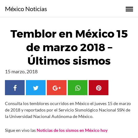
S
México Noticias
a
l
t
Temblor en México 15
a
r
de marzo 2018 –
a
l
Últimos sismos
c
o
15 marzo, 2018
n
t
e
n
Consulta los temblores ocurridos en México el jueves 15 de marzo
i
de 2018 y reportados por el Servicio Sismológico Nacional SSN de
d
la Universidad Nacional Autónoma de México.
o
Sigue en vivo las
Noticias de los sismos en México hoy