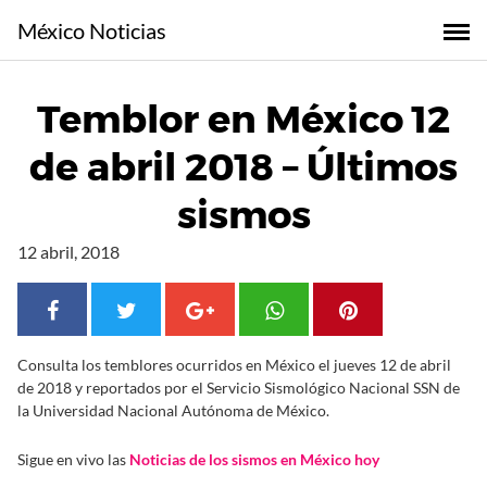
S
México Noticias
a
l
t
Temblor en México 12
a
r
de abril 2018 – Últimos
a
l
sismos
c
o
12 abril, 2018
n
t
e
n
Consulta los temblores ocurridos en México el jueves 12 de abril
i
de 2018 y reportados por el Servicio Sismológico Nacional SSN de
d
la Universidad Nacional Autónoma de México.
o
Sigue en vivo las
Noticias de los sismos en México hoy